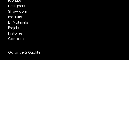
Identité
Designers
Showroom
Produits
B_Matériels
Projets
Histoires
Contacts
Garantie & Qualité
BORZALINO is a trademark of EUROSTILE Srl
P.IVA 00804740470
CF 00804740470
© all rights reserved Eurostile srl
Privacy Policy
Cookie Policy