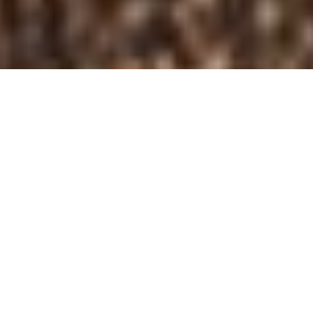
ESME
DESIGN CARLO BIMBI /2018
LA POLTRONA ESME DAI RAFFINATI E
RICERCATI DETTAGLI OFFRE UNA COMODITÀ
UNICA DATA DALLA LINEA MORBIDA ED
ERGONOMICA, ARRICCHITA DA PREGIATI
MATERIALI E FINITURE.