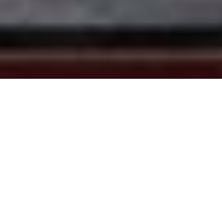
DIVA
DESIGN CARLO BIMBI /2017
ÉVOLUTION DU FAUTEUIL DIVA, CE CANAPÉ EST
IDÉAL POUR CRÉER UN ESPACE ASSISE POUR
CEUX QUI ONT PEU DE PLACE. PARFAIT
ÉGALEMENT POUR L’USAGE RÉSIDENTIEL ET LES
ESPACES PUBLICS.