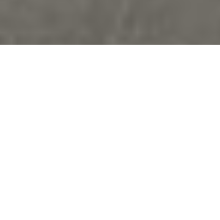
BEN
DESIGN CARLO BIMBI /2016
LA COLLECTION BEN PRÉSENTE UN CONCEPT
DE CANAPÉS ET CANAPÉ D’ANGLE. LES FORMES
BIEN DÉFINIES ET DESSINÉES ET LA GRANDE
MODULARITÉ CONSTITUENT LA PRINCIPALE
CARACTÉRISTIQUE DE LA COLLECTION, QUI
S’ADAPTE À UN AMEUBLEMENT AU GOÛT
INTERNATIONAL ET EN MÊME TEMPS ORIENTÉ
VERS LES CARACTÉRISTIQUES DU DESIGN
ITALIEN MODERNE. LA PRÉCIOSITÉ DU CUIR